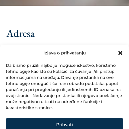
Adresa
Izjava o prihvatanju
Džemala Bijedića br 6
75000 Tuzla,
Da bismo pružili najbolje moguće iskustvo, koristimo
BiH
tehnologije kao što su kolačići za čuvanje i/ili pristup
informacijama na uređaju. Davanje pristanka na ove
Kontakt
tehnologije omogućit će nam obradu podataka poput
ponašanja pri pregledanju ili jedinstvenih ID oznaka na
ovoj stranici. Nedavanje pristanka ili njegovo povlačenje
može negativno uticati na određene funkcije i
karakteristike stranice.
+387 35 366 070
+387 35 366 071
info@minesu.ba
Prihvati